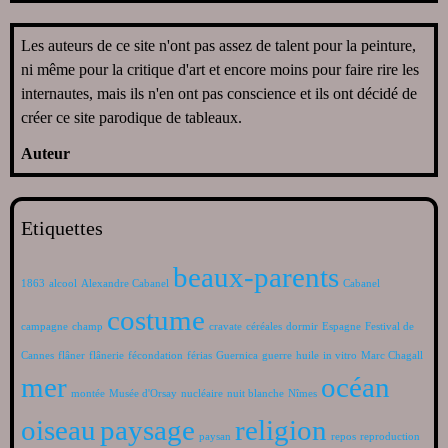
Les auteurs de ce site n'ont pas assez de talent pour la peinture,
ni même pour la critique d'art et encore moins pour faire rire les
internautes, mais ils n'en ont pas conscience et ils ont décidé de
créer ce site parodique de tableaux.
Auteur
Etiquettes
beaux-parents
1863
alcool
Alexandre Cabanel
Cabanel
costume
campagne
champ
cravate
céréales
dormir
Espagne
Festival de
Cannes
flâner
flânerie
fécondation
férias
Guernica
guerre
huile
in vitro
Marc Chagall
mer
océan
montée
Musée d'Orsay
nucléaire
nuit blanche
Nîmes
oiseau
paysage
religion
paysan
repos
reproduction