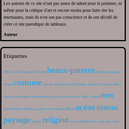
Les auteurs de ce site n'ont pas assez de talent pour la peinture, ni
même pour la critique d'art et encore moins pour faire rire les
internautes, mais ils n'en ont pas conscience et ils ont décidé de
créer ce site parodique de tableaux.
Auteur
Etiquettes
beaux-parents
1863
alcool
Alexandre Cabanel
Cabanel
campagne
costume
champ
cravate
céréales
dormir
Espagne
Festival de Cannes
flâner
mer
flânerie
fécondation
férias
Guernica
guerre
huile
in vitro
Marc Chagall
océan
oiseau
montée
Musée d'Orsay
nucléaire
nuit blanche
Nîmes
paysage
religion
paysan
repos
reproduction
rouge
sexe
sieste