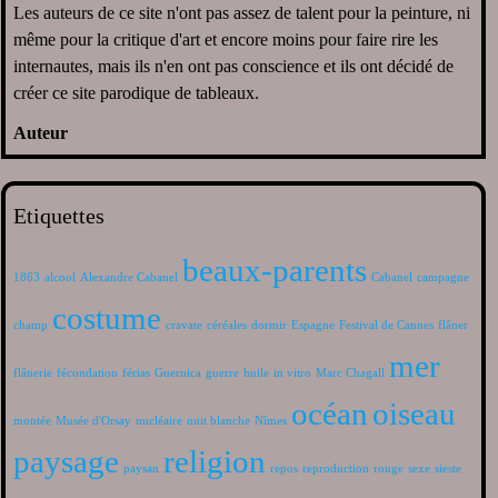
Les auteurs de ce site n'ont pas assez de talent pour la peinture, ni
même pour la critique d'art et encore moins pour faire rire les
internautes, mais ils n'en ont pas conscience et ils ont décidé de
créer ce site parodique de tableaux.
Auteur
Etiquettes
beaux-parents
1863
alcool
Alexandre Cabanel
Cabanel
campagne
costume
champ
cravate
céréales
dormir
Espagne
Festival de Cannes
flâner
mer
flânerie
fécondation
férias
Guernica
guerre
huile
in vitro
Marc Chagall
océan
oiseau
montée
Musée d'Orsay
nucléaire
nuit blanche
Nîmes
paysage
religion
paysan
repos
reproduction
rouge
sexe
sieste