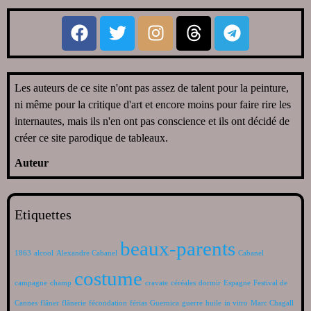
Les auteurs de ce site n'ont pas assez de talent pour la peinture,
ni même pour la critique d'art et encore moins pour faire rire les
internautes, mais ils n'en ont pas conscience et ils ont décidé de
créer ce site parodique de tableaux.
Auteur
Etiquettes
beaux-parents
1863
alcool
Alexandre Cabanel
Cabanel
costume
campagne
champ
cravate
céréales
dormir
Espagne
Festival de
Cannes
flâner
flânerie
fécondation
férias
Guernica
guerre
huile
in vitro
Marc Chagall