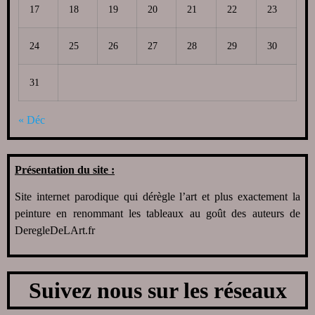
17
18
19
20
21
22
23
24
25
26
27
28
29
30
31
« Déc
Présentation du site :
Site internet parodique qui dérègle l’art et plus exactement la
peinture en renommant les tableaux au goût des auteurs de
DeregleDeLArt.fr
Suivez nous sur les réseaux