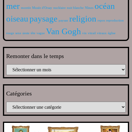
mer
océan
montée
Musée d'Orsay
nucléaire
nuit blanche
Nîmes
oiseau
paysage
religion
paysan
repos
reproduction
Van Gogh
rouge
sexe
sieste
tête
vague
vin
vitrail
vitraux
église
Remonter dans le temps
Catégories