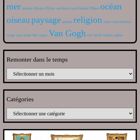
mer
océan
montée
Musée d'Orsay
nucléaire
nuit blanche
Nîmes
oiseau
paysage
religion
paysan
repos
reproduction
Van Gogh
rouge
sexe
sieste
tête
vague
vin
vitrail
vitraux
église
Remonter dans le temps
Catégories