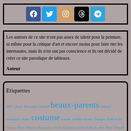
Les auteurs de ce site n'ont pas assez de talent pour la peinture,
ni même pour la critique d'art et encore moins pour faire rire les
internautes, mais ils n'en ont pas conscience et ils ont décidé de
créer ce site parodique de tableaux.
Auteur
Etiquettes
beaux-parents
1863
alcool
Alexandre Cabanel
Cabanel
costume
campagne
champ
cravate
céréales
dormir
Espagne
Festival de
Cannes
flâner
flânerie
fécondation
férias
Guernica
guerre
huile
in vitro
Marc Chagall