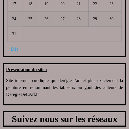
17
18
19
20
21
22
23
24
25
26
27
28
29
30
31
« Déc
Présentation du site :
Site internet parodique qui dérègle l’art et plus exactement la
peinture en renommant les tableaux au goût des auteurs de
DeregleDeLArt.fr
Suivez nous sur les réseaux