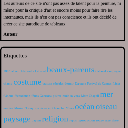
Les auteurs de ce site n'ont pas assez de talent pour la peinture, ni
même pour la critique d'art et encore moins pour faire rire les
internautes, mais ils n'en ont pas conscience et ils ont décidé de
créer ce site parodique de tableaux.
Auteur
Etiquettes
beaux-parents
1863
alcool
Alexandre Cabanel
Cabanel
campagne
costume
champ
cravate
céréales
dormir
Espagne
Festival de Cannes
flâner
mer
flânerie
fécondation
férias
Guernica
guerre
huile
in vitro
Marc Chagall
océan
oiseau
montée
Musée d'Orsay
nucléaire
nuit blanche
Nîmes
paysage
religion
paysan
repos
reproduction
rouge
sexe
sieste