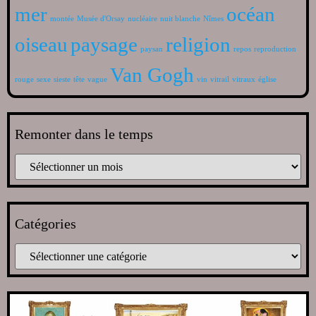
mer
océan
montée
Musée d'Orsay
nucléaire
nuit blanche
Nîmes
oiseau
paysage
religion
paysan
repos
reproduction
Van Gogh
rouge
sexe
sieste
tête
vague
vin
vitrail
vitraux
église
Remonter dans le temps
Catégories