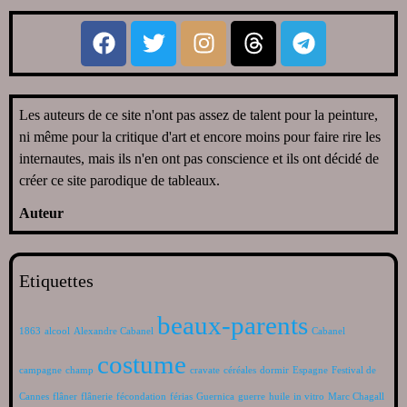
Les auteurs de ce site n'ont pas assez de talent pour la peinture,
ni même pour la critique d'art et encore moins pour faire rire les
internautes, mais ils n'en ont pas conscience et ils ont décidé de
créer ce site parodique de tableaux.
Auteur
Etiquettes
beaux-parents
1863
alcool
Alexandre Cabanel
Cabanel
costume
campagne
champ
cravate
céréales
dormir
Espagne
Festival de
Cannes
flâner
flânerie
fécondation
férias
Guernica
guerre
huile
in vitro
Marc Chagall