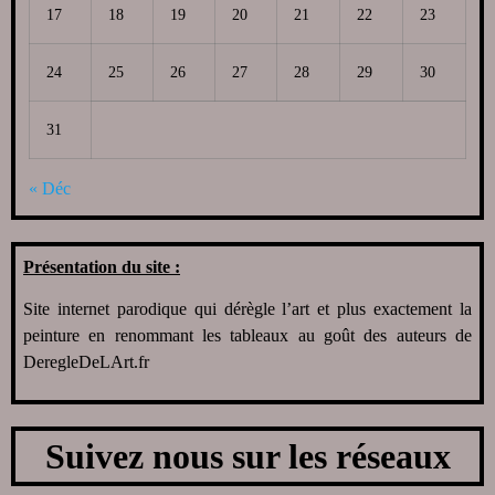
17
18
19
20
21
22
23
24
25
26
27
28
29
30
31
« Déc
Présentation du site :
Site internet parodique qui dérègle l’art et plus exactement la
peinture en renommant les tableaux au goût des auteurs de
DeregleDeLArt.fr
Suivez nous sur les réseaux